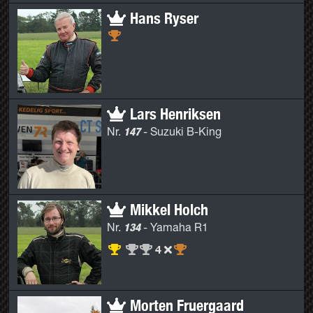
Hans Ryser
Lars Henriksen
147
Nr.
-
Suzuki B-King
Mikkel Holch
134
Nr.
-
Yamaha R1
4
Morten Fruergaard