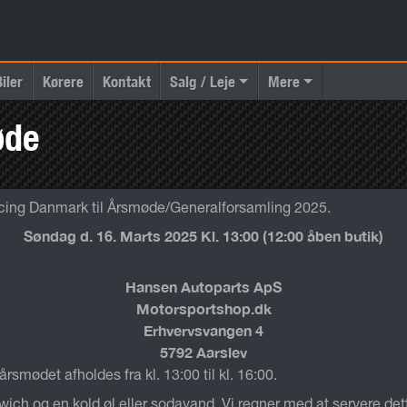
Biler
Kørere
Kontakt
Salg / Leje
Mere
øde
cing Danmark til Årsmøde/Generalforsamling 2025.
Søndag d. 16. Marts 2025 Kl. 13:00 (12:00 åben butik)
Hansen Autoparts ApS
Motorsportshop.dk
Erhvervsvangen 4
5792 Aarslev
rsmødet afholdes fra kl. 13:00 til kl. 16:00.
ch og en kold øl eller sodavand. Vi regner med at servere dette