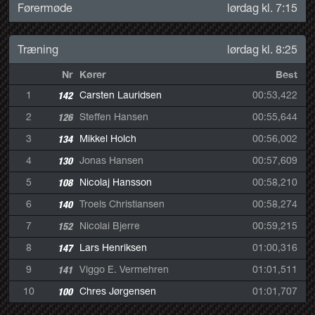
Førermøde
lørdag kl. 7:15
Træning
lørdag kl. 8:25
Nr
Kører
Best
1
142
Carsten Lauridsen
00:53,422
2
126
Steffen Hansen
00:55,644
3
134
Mikkel Holch
00:56,002
4
130
Jonas Hansen
00:57,609
5
108
Nicolaj Hansson
00:58,210
6
140
Troels Christiansen
00:58,274
7
152
Nicolai Bjerre
00:59,215
8
147
Lars Henriksen
01:00,316
9
141
Viggo E. Vermehren
01:01,511
10
100
Chres Jørgensen
01:01,707