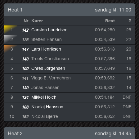
Heat 1
søndag kl. 11:00
Nr
Kører
Best
P
1
142
Carsten Lauridsen
00:54,250
25
2
126
Steffen Hansen
00:54,539
22
3
147
Lars Henriksen
00:56,318
20
4
140
Troels Christiansen
00:57,896
18
5
100
Chres Jørgensen
00:57,649
16
6
141
Viggo E. Vermehren
00:59,692
15
7
130
Jonas Hansen
00:56,332
14
8
134
Mikkel Holch
00:54,184
DNF
9
108
Nicolaj Hansson
00:56,812
DNF
10
152
Nicolai Bjerre
00:56,052
DNF
Heat 2
søndag kl. 14:45