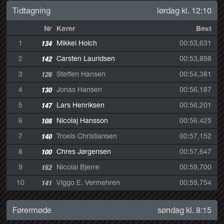
Tidtagning
lørdag kl. 12:10
Nr
Kører
Best
1
134
Mikkel Holch
00:53,631
2
142
Carsten Lauridsen
00:53,898
3
126
Steffen Hansen
00:54,381
4
130
Jonas Hansen
00:56,187
5
147
Lars Henriksen
00:56,201
6
108
Nicolaj Hansson
00:56,425
7
140
Troels Christiansen
00:57,152
8
100
Chres Jørgensen
00:57,647
9
152
Nicolai Bjerre
00:59,700
10
141
Viggo E. Vermehren
00:59,754
Førermøde
søndag kl. 8:15