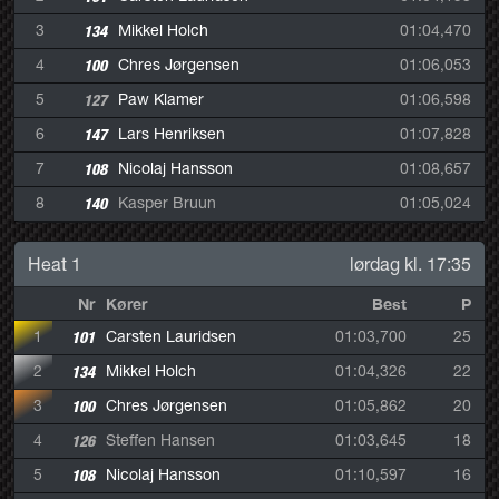
3
134
Mikkel Holch
01:04,470
4
100
Chres Jørgensen
01:06,053
5
127
Paw Klamer
01:06,598
6
147
Lars Henriksen
01:07,828
7
108
Nicolaj Hansson
01:08,657
8
140
Kasper Bruun
01:05,024
Heat 1
lørdag kl. 17:35
Nr
Kører
Best
P
1
101
Carsten Lauridsen
01:03,700
25
2
134
Mikkel Holch
01:04,326
22
3
100
Chres Jørgensen
01:05,862
20
4
126
Steffen Hansen
01:03,645
18
5
108
Nicolaj Hansson
01:10,597
16