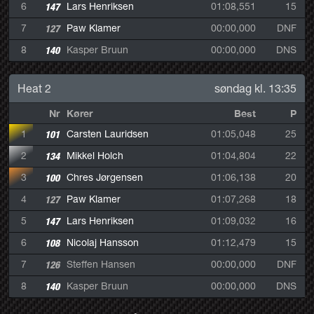
6
147
Lars Henriksen
01:08,551
15
7
127
Paw Klamer
00:00,000
DNF
8
140
Kasper Bruun
00:00,000
DNS
Heat 2
søndag kl. 13:35
Nr
Kører
Best
P
1
101
Carsten Lauridsen
01:05,048
25
2
134
Mikkel Holch
01:04,804
22
3
100
Chres Jørgensen
01:06,138
20
4
127
Paw Klamer
01:07,268
18
5
147
Lars Henriksen
01:09,032
16
6
108
Nicolaj Hansson
01:12,479
15
7
126
Steffen Hansen
00:00,000
DNF
8
140
Kasper Bruun
00:00,000
DNS