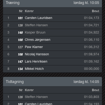
Træning
lørdag kl. 10:05
Nr
Kører
Best
1
101
Carsten Lauridsen
01:04,173
2
126
Steffen Hansen
01:04,721
3
140
Kasper Bruun
01:04,922
4
100
Chres Jørgensen
01:06,110
5
127
Paw Klamer
01:06,312
6
108
Nicolaj Hansson
01:08,974
7
147
Lars Henriksen
01:09,162
8
134
Mikkel Holch
00:00,000
Tidtagning
lørdag kl. 14:05
Nr
Kører
Best
1
126
Steffen Hansen
01:03,803
2
101
Carsten Lauridsen
01:04,193