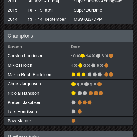
2016
30. april - 1. maj
Superturismo Åbningsløb
2015
18. - 19. april
Supertourisme
2014
13. - 14. september
MSS-022/DPP
Champions
Sæson
Dato
Carsten Lauridsen
10
14
6
Mikkel Holch
4
6
9
Martin Buch Bertelsen
Chres Jørgensen
4
9
Nicolaj Hansson
Preben Jakobsen
Lars Henriksen
Paw Klamer