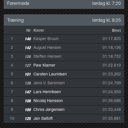
Førermøde
lørdag kl. 7:20
Træning
lørdag kl. 8:25
Nr
Kører
Best
1
140
Kasper Bruun
01:17,825
2
142
August Hansen
01:18,136
3
126
Steffen Hansen
01:18,732
4
127
Paw Klamer
01:22,619
5
101
Carsten Lauridsen
01:23,262
6
139
Jens V. Sørensen
01:24,799
7
147
Lars Henriksen
01:24,950
8
108
Nicolaj Hansson
01:26,686
9
100
Chres Jørgensen
01:33,448
10
125
Jan Saltoft
01:35,881