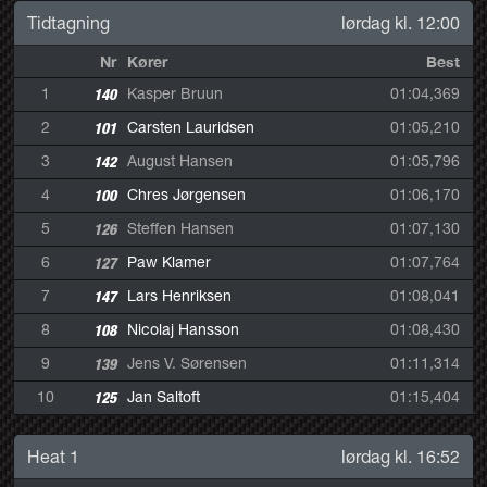
Tidtagning
lørdag kl. 12:00
Nr
Kører
Best
1
140
Kasper Bruun
01:04,369
2
101
Carsten Lauridsen
01:05,210
3
142
August Hansen
01:05,796
4
100
Chres Jørgensen
01:06,170
5
126
Steffen Hansen
01:07,130
6
127
Paw Klamer
01:07,764
7
147
Lars Henriksen
01:08,041
8
108
Nicolaj Hansson
01:08,430
9
139
Jens V. Sørensen
01:11,314
10
125
Jan Saltoft
01:15,404
Heat 1
lørdag kl. 16:52