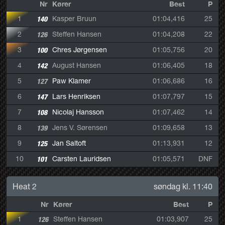
Nr
Kører
Best
P
1
140
Kasper Bruun
01:04,416
25
2
126
Steffen Hansen
01:04,208
22
3
100
Chres Jørgensen
01:05,756
20
4
142
August Hansen
01:06,405
18
5
127
Paw Klamer
01:06,686
16
6
147
Lars Henriksen
01:07,797
15
7
108
Nicolaj Hansson
01:07,462
14
8
139
Jens V. Sørensen
01:09,658
13
9
125
Jan Saltoft
01:13,931
12
10
101
Carsten Lauridsen
01:05,571
DNF
Heat 2
søndag kl. 11:40
Nr
Kører
Best
P
1
126
Steffen Hansen
01:03,907
25