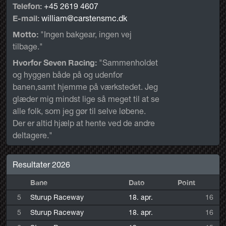
Telefon:
+45 2619 4607
E-mail:
william@carstensmc.dk
Motto:
"Ingen bakgear, ingen vej
tilbage."
Hvorfor Seven Racing:
"Sammenholdet
og hyggen både på og udenfor
banen,samt hjemme på værkstedet. Jeg
glæder mig mindst lige så meget til at se
alle folk, som jeg gør til selve løbene.
Der er altid hjælp at hente ved de andre
deltagere."
Resultater 2026
Bane
Dato
Point
5
Sturup Raceway
18. apr.
16
5
Sturup Raceway
18. apr.
16